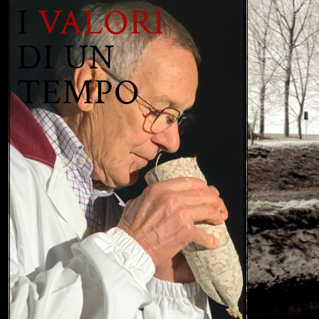
I
VALORI
DI UN
TEMPO