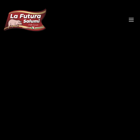
PICCANTI
Paprika, peperoncino e altre spezie, grazie alle
nostre ricette e alla nostra decennale
esperienza, conferiscono un deciso e vivace
carattere alla nostra linea di
Piccanti
, nella
quale, a fianco di prodotti più tradizionali, come
il Salame curvo o la Spianata, convivono
creazioni in grado di esaltare i sapori e gli aromi
da un nuovo punto di vista.